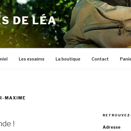
S DE LÉA
miel
Les essaims
La boutique
Contact
Pani
R-MAXIME
RETROUVEZ
nde !
Adresse