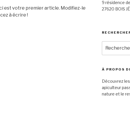
9 résidence de
 est votre premier article. Modifiez-le
27620 BOIS 
ez à écrire !
RECHERCHE
Recherche
pour
:
À PROPOS D
Découvrez les 
apiculteur pass
nature et le re