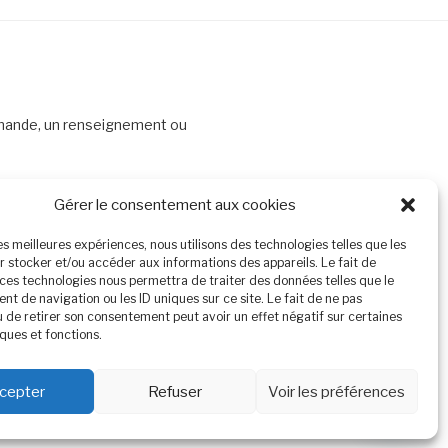
emande, un renseignement ou
Gérer le consentement aux cookies
les meilleures expériences, nous utilisons des technologies telles que les
r stocker et/ou accéder aux informations des appareils. Le fait de
Recherche
 ces technologies nous permettra de traiter des données telles que le
t de navigation ou les ID uniques sur ce site. Le fait de ne pas
u de retirer son consentement peut avoir un effet négatif sur certaines
ques et fonctions.
1
cepter
Refuser
Voir les préférences
Bonjour, je suis Maxime ! En quoi puis-je vous aider?