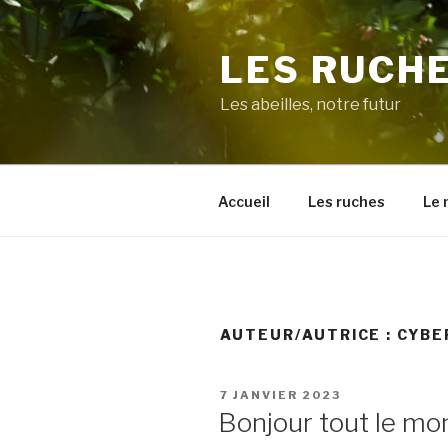
Aller
au
LES RUCHE
contenu
principal
Les abeilles, notre futur
Accueil
Les ruches
Le 
AUTEUR/AUTRICE :
CYBE
PUBLIÉ
7 JANVIER 2023
LE
Bonjour tout le mo