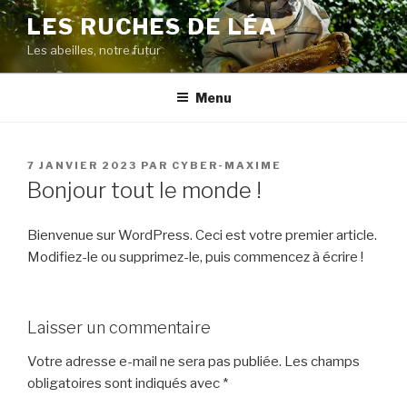
Aller
LES RUCHES DE LÉA
au
Les abeilles, notre futur
contenu
principal
Menu
PUBLIÉ
7 JANVIER 2023
PAR
CYBER-MAXIME
LE
Bonjour tout le monde !
Bienvenue sur WordPress. Ceci est votre premier article.
Modifiez-le ou supprimez-le, puis commencez à écrire !
Laisser un commentaire
Votre adresse e-mail ne sera pas publiée.
Les champs
obligatoires sont indiqués avec
*