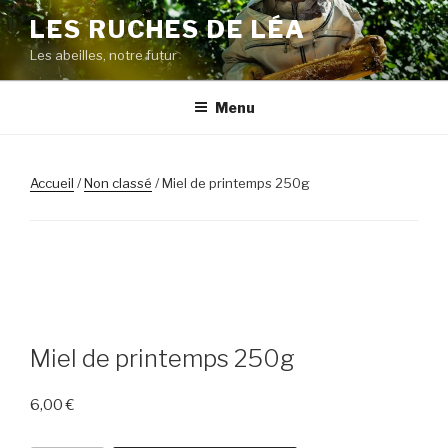
Aller
LES RUCHES DE LÉA
au
Les abeilles, notre futur
contenu
principal
Menu
Accueil
/
Non classé
/ Miel de printemps 250g
Miel de printemps 250g
6,00
€