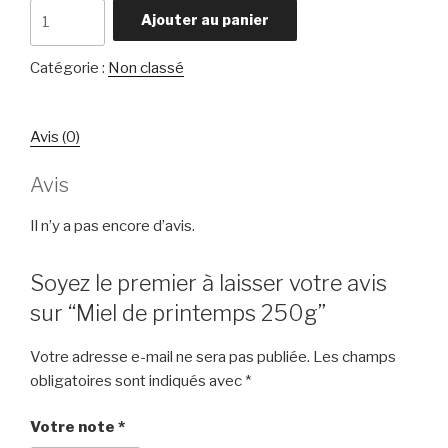
quantité
Ajouter au panier
de
Miel
Catégorie :
Non classé
de
printemps
250g
Avis (0)
Avis
Il n’y a pas encore d’avis.
Soyez le premier à laisser votre avis
sur “Miel de printemps 250g”
Votre adresse e-mail ne sera pas publiée.
Les champs
obligatoires sont indiqués avec
*
Votre note
*